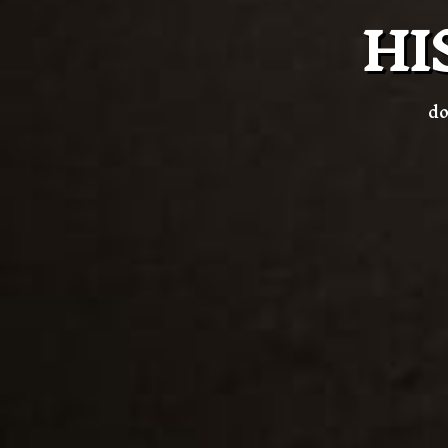
HI
do