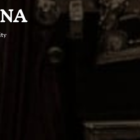
MNA
ity