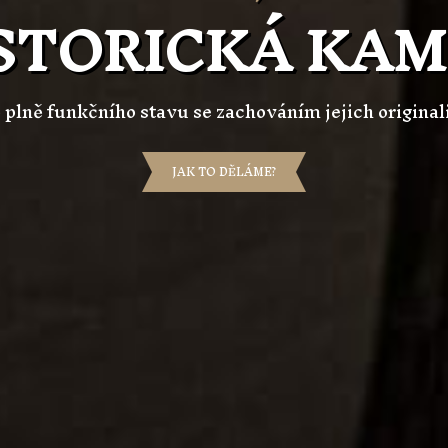
STORICKÁ KA
 plně funkčního stavu se zachováním jejich original
JAK TO DĚLÁME?