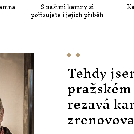
kamna
S našimi kamny si
Ka
pořizujete i jejich příběh
Tehdy jse
pražském 
rezavá ka
zrenovova