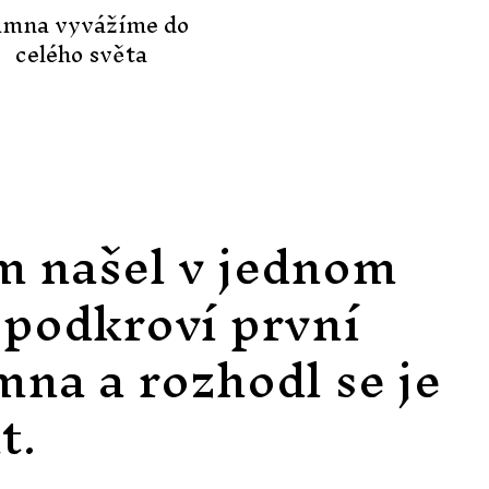
mna vyvážíme do
celého světa
m našel v jednom
podkroví první
mna a rozhodl se je
t.